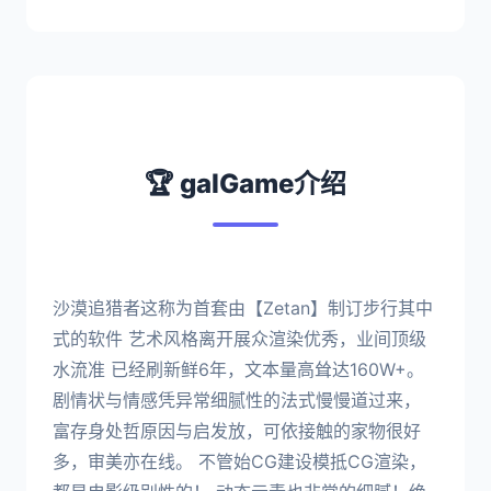
🏆 galGame介绍
沙漠追猎者这称为首套由【Zetan】制订步行其中
式的软件 艺术风格离开展众渲染优秀，业间顶级
水流准 已经刷新鲜6年，文本量高耸达160W+。
剧情状与情感凭异常细腻性的法式慢慢道过来，
富存身处哲原因与启发放，可依接触的家物很好
多，审美亦在线。 不管始CG建设模抵CG渲染，