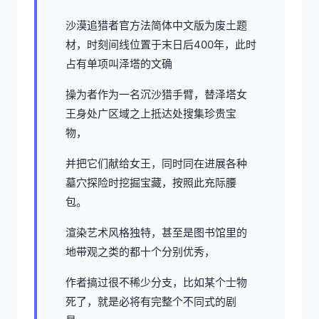
沙漠追猎者官方法简体中文版为
废土题
材，时刻间线位置于末日后400年，此时
占有单项叫泽塔的文确
操为者作为一名沉沙猎手臂，替泽塔女
王身处广区域之上抵达处搜集珍贵宝
物，
并把它们献给女王，同时同在进展各种
墓穴探险时挖掘宝藏，按照此充际腰
包。
渲染艺术风格独特，甚至是图书馆里的
地带观之类的都十个分别优秀，
作者搞过很不稀少分支，比如某个士物
死了，就是必将有完整个不同式的剧